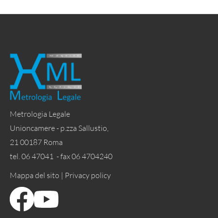
Metrologia Legale
Unioncamere - p.zza Sallustio,
21 00187 Roma
tel. 06 47041 - fax 06 4704240
Mappa del sito |
Privacy policy