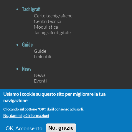
Tachigrafi
Carte tachigrafiche
Centri tecnici
Modulistica
Tachigrafo digitale
Guide
Guide
Link utili
News
News
Eventi
Contatti
Usiamo i cookie su questo sito per migliorare la tua
Contatti
navigazione
Chi siamo
Cliccando sul bottone "OK", dai il consenso ad usarli.
No, dammi più informazioni
OK, Acconsento
No, grazie
UNIONCAMERE ©2021