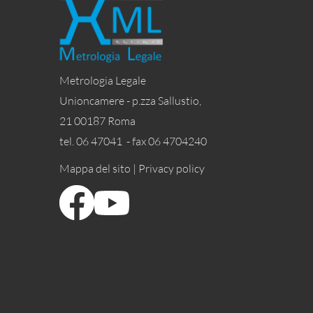
Metrologia Legale
Unioncamere - p.zza Sallustio,
21 00187 Roma
tel. 06 47041 - fax 06 4704240
Mappa del sito |
Privacy policy