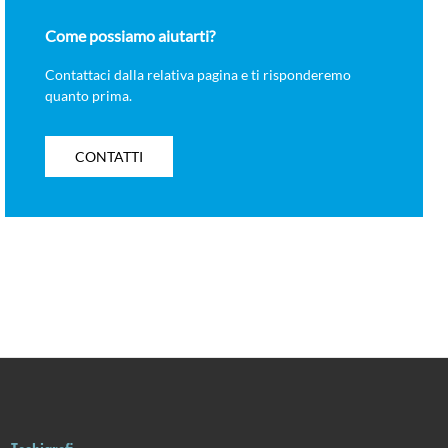
Come possiamo aiutarti?
Contattaci dalla relativa pagina e ti risponderemo
quanto prima.
CONTATTI