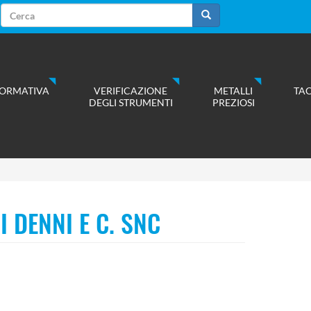
Form
di
Cerca
ricerca
ORMATIVA
VERIFICAZIONE
METALLI
TA
DEGLI STRUMENTI
PREZIOSI
I DENNI E C. SNC