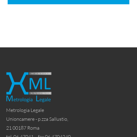
Metrologia Legale
Unioncamere - p.zza Sallustio,
21 00187 Roma
tel. 06 47041 - fax 06 4704240