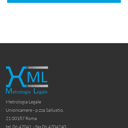
Metrologia Legale
Unioncamere - p.zza Sallustio,
21 00187 Roma
tel. 06 47041 - fax 06 4704240