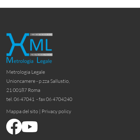
Metrologia Legale
Unioncamere - p.zza Sallustio,
21 00187 Roma
tel. 06 47041 - fax 06 4704240
Mappa del sito |
Privacy policy