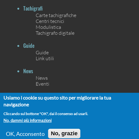
Tachigrafi
Carte tachigrafiche
Centri tecnici
Modulistica
Tachigrafo digitale
Guide
Guide
Link utili
News
News
Eventi
Contatti
Usiamo i cookie su questo sito per migliorare la tua
Contatti
navigazione
Chi siamo
Cliccando sul bottone "OK", dai il consenso ad usarli.
No, dammi più informazioni
OK, Acconsento
No, grazie
UNIONCAMERE ©2021