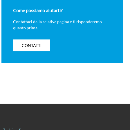
Come possiamo aiutarti?
Contattaci dalla relativa pagina e ti risponderemo
quanto prima.
CONTATTI