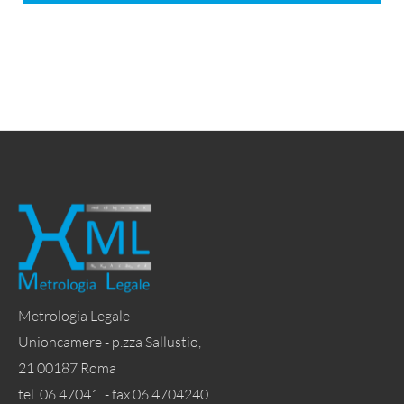
Metrologia Legale
Unioncamere - p.zza Sallustio,
21 00187 Roma
tel. 06 47041 - fax 06 4704240