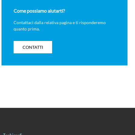
Come possiamo aiutarti?
Contattaci dalla relativa pagina e ti risponderemo
quanto prima.
CONTATTI