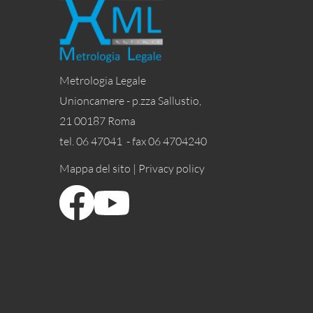
Metrologia Legale
Unioncamere - p.zza Sallustio,
21 00187 Roma
tel. 06 47041 - fax 06 4704240
Mappa del sito |
Privacy policy