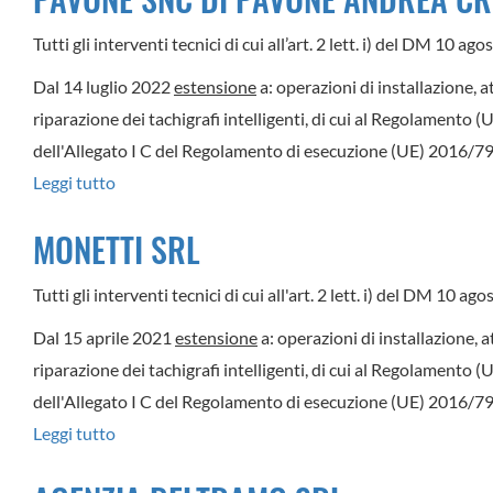
Tutti gli interventi tecnici di cui all’art. 2 lett. i) del DM 10 a
Dal 14 luglio 2022
estensione
a: operazioni di installazione, a
riparazione dei tachigrafi intelligenti, di cui al Regolamento 
dell'Allegato I C del Regolamento di esecuzione (UE) 2016/799
Leggi tutto
su
PAVONE
MONETTI SRL
SNC
DI
Tutti gli interventi tecnici di cui all'art. 2 lett. i) del DM 10 
PAVONE
Dal 15 aprile 2021
estensione
a: operazioni di installazione, a
ANDREA
riparazione dei tachigrafi intelligenti, di cui al Regolamento 
CRISTOFORO
dell'Allegato I C del Regolamento di esecuzione (UE) 2016/799
&
Leggi tutto
su
C.
MONETTI