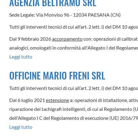
AGENZIA BELTRAMO SRL
SRL
Sede Legale: Via Monviso 96 - 12034 PAESANA (CN)
Tutti gli interventi tecnici di cui all’art. 2 lett. i) del DM 10 a
Dal 9 febbraio 2026
accorpamento
con: operazioni di calibrat
analogici, omologati in conformità all'Allegato I del Regola
Leggi tutto
su
AGENZIA
OFFICINE MARIO FRENI SRL
BELTRAMO
SRL
Tutti gli interventi tecnici di cui all’art. 2 lett. i) del DM 10 a
Dal 6 luglio 2021
estensione
a: operazioni di istallazione, att
riparazione dei tachigrafi intelligenti, di cui al Regolamento 
dell'Allegato I C del Regolamento di esecuzione (UE) 2016/799
Leggi tutto
su
OFFICINE