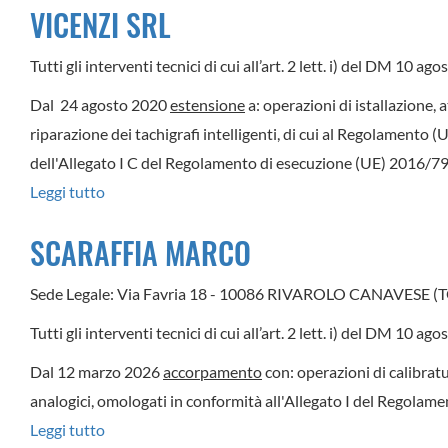
VICENZI SRL
MARIO
FRENI
Tutti gli interventi tecnici di cui all’art. 2 lett. i) del DM 10 a
SRL
Dal 24 agosto 2020
estensione
a: operazioni di istallazione, 
riparazione dei tachigrafi intelligenti, di cui al Regolamento 
dell'Allegato I C del Regolamento di esecuzione (UE) 2016/799
Leggi tutto
su
VICENZI
SCARAFFIA MARCO
SRL
Sede Legale: Via Favria 18 - 10086 RIVAROLO CANAVESE (
Tutti gli interventi tecnici di cui all’art. 2 lett. i) del DM 10 a
Dal 12 marzo 2026
accorpamento
con: operazioni di calibratu
analogici, omologati in conformità all'Allegato I del Regola
Leggi tutto
su