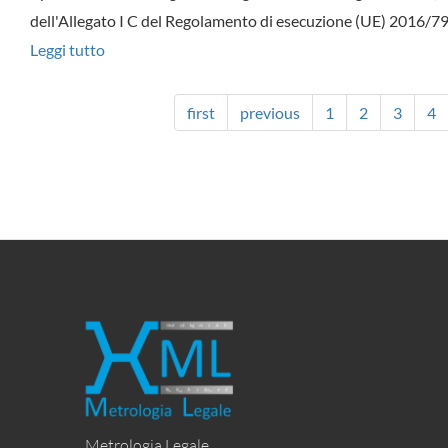
dell'Allegato I C del Regolamento di esecuzione (UE) 2016/799
Leggi tutto
su
OFFICINA
PANETTA
first
previous
1
2
3
4
SNC
DI
PANETTA
FRANCESCO
&
C.
Metrologia Legale