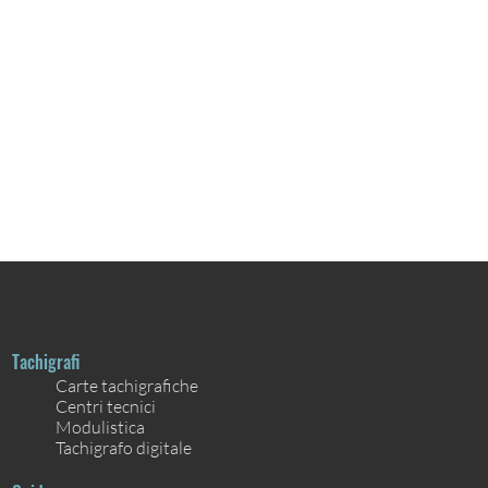
Tachigrafi
Carte tachigrafiche
Centri tecnici
Modulistica
Tachigrafo digitale