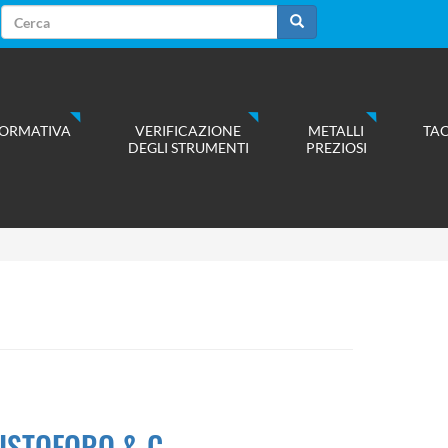
Form
di
Cerca
ricerca
ORMATIVA
VERIFICAZIONE
METALLI
TA
DEGLI STRUMENTI
PREZIOSI
ISTOFORO & C.