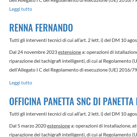
&
Leggi tutto
su
C.
TREVI
RENNA FERNANDO
SERVICE
SRL
Tutti gli interventi tecnici di cui all’art. 2 lett. i) del DM 10 a
Dal 24 novembre 2023
estensione
a: operazioni di istallazion
riparazione dei tachigrafi intelligenti, di cui al Regolamento 
dell'Allegato I C del Regolamento di esecuzione (UE) 2016/799
Leggi tutto
su
RENNA
OFFICINA PANETTA SNC DI PANETTA
FERNANDO
Tutti gli interventi tecnici di cui all’art. 2 lett. i) del DM 10 a
Dal 5 marzo 2020
estensione
a: operazioni di installazione, a
riparazione dei tachigrafi intelligenti, di cui al Regolamento 