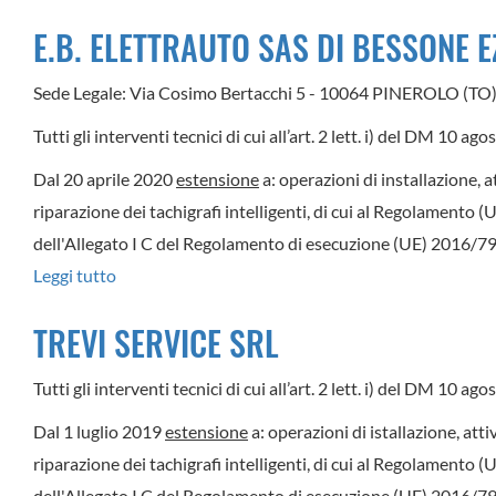
SCARAFFIA
E.B. ELETTRAUTO SAS DI BESSONE E
MARCO
Sede Legale: Via Cosimo Bertacchi 5 - 10064 PINEROLO (TO
Tutti gli interventi tecnici di cui all’art. 2 lett. i) del DM 10 a
Dal 20 aprile 2020
estensione
a: operazioni di installazione, a
riparazione dei tachigrafi intelligenti, di cui al Regolamento 
dell'Allegato I C del Regolamento di esecuzione (UE) 2016/799
Leggi tutto
su
E.B.
TREVI SERVICE SRL
ELETTRAUTO
SAS
Tutti gli interventi tecnici di cui all’art. 2 lett. i) del DM 10 a
DI
Dal 1 luglio 2019
estensione
a: operazioni di istallazione, att
BESSONE
riparazione dei tachigrafi intelligenti, di cui al Regolamento 
EZIO
dell'Allegato I C del Regolamento di esecuzione (UE) 2016/799