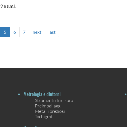
 e s.m.i.
5
6
7
next
last
Metrologia e dintorni
Strumenti di misura
Preimballaggi
Metalli preziosi
Tachigrafi