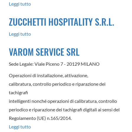
Leggi tutto
su
TRUCK
ZUCCHETTI HOSPITALITY S.R.L.
STATION
PADANA
Leggi tutto
su
SRL
ZUCCHETTI
VAROM SERVICE SRL
HOSPITALITY
S.R.L.
Sede Legale: Viale Piceno 7 - 20129 MILANO
Operazioni di installazione, attivazione,
calibratura, controllo periodico e riparazione dei
tachigrafi
intelligenti nonché operazioni di calibratura, controllo
periodico e riparazione dei tachigrafi digitali ai sensi del
Regolamento (UE) n.165/2014.
Leggi tutto
su