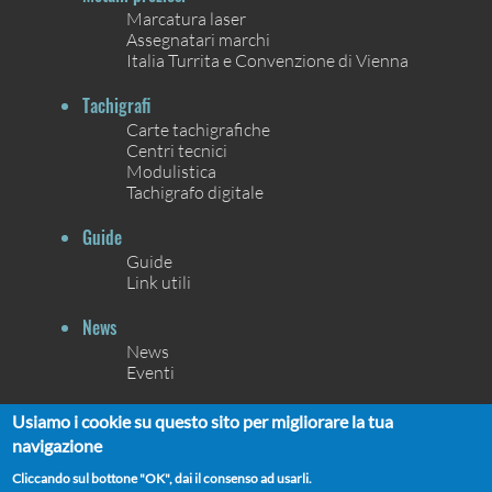
Marcatura laser
Assegnatari marchi
Italia Turrita e Convenzione di Vienna
Tachigrafi
Carte tachigrafiche
Centri tecnici
Modulistica
Tachigrafo digitale
Guide
Guide
Link utili
News
News
Eventi
Contatti
Usiamo i cookie su questo sito per migliorare la tua
Contatti
navigazione
Chi siamo
Cliccando sul bottone "OK", dai il consenso ad usarli.