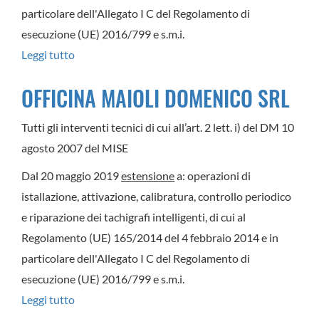
particolare dell'Allegato I C del Regolamento di
esecuzione (UE) 2016/799 e s.m.i.
Leggi tutto
su
CAVIDUE
OFFICINA MAIOLI DOMENICO SRL
SPA
Tutti gli interventi tecnici di cui all’art. 2 lett. i) del DM 10
agosto 2007 del MISE
Dal 20 maggio 2019
estensione
a: operazioni di
istallazione, attivazione, calibratura, controllo periodico
e riparazione dei tachigrafi intelligenti, di cui al
Regolamento (UE) 165/2014 del 4 febbraio 2014 e in
particolare dell'Allegato I C del Regolamento di
esecuzione (UE) 2016/799 e s.m.i.
Leggi tutto
su