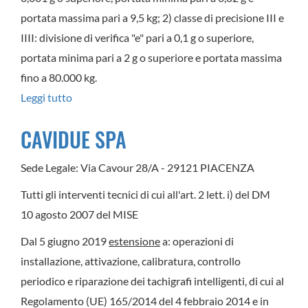
Brianza-
portata massima pari a 9,5 kg; 2) classe di precisione III e
Lodi
IIII: divisione di verifica "e" pari a 0,1 g o superiore,
(Lodi)
portata minima pari a 2 g o superiore e portata massima
fino a 80.000 kg.
Leggi tutto
su
LA
CAVIDUE SPA
MAZZAPESE
SNC
Sede Legale: Via Cavour 28/A - 29121 PIACENZA
DI
Tutti gli interventi tecnici di cui all'art. 2 lett. i) del DM
BEALLI
10 agosto 2007 del MISE
ALFONSO
E
Dal 5 giugno 2019
estensione
a: operazioni di
PEZZONI
installazione, attivazione, calibratura, controllo
LUIGI
periodico e riparazione dei tachigrafi intelligenti, di cui al
Regolamento (UE) 165/2014 del 4 febbraio 2014 e in