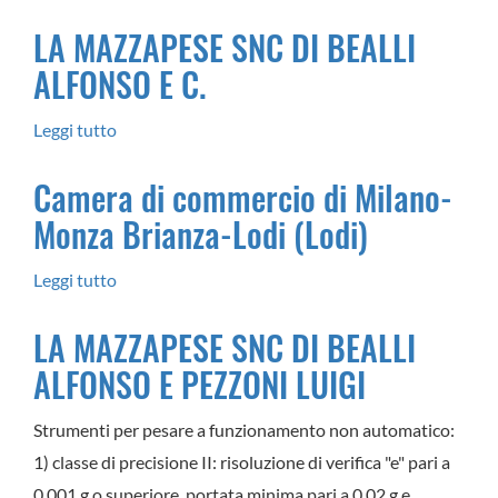
VAROM
LA MAZZAPESE SNC DI BEALLI
SERVICE
ALFONSO E C.
SRL
Leggi tutto
su
LA
Camera di commercio di Milano-
MAZZAPESE
Monza Brianza-Lodi (Lodi)
SNC
DI
Leggi tutto
su
BEALLI
Camera
ALFONSO
LA MAZZAPESE SNC DI BEALLI
di
E
ALFONSO E PEZZONI LUIGI
commercio
C.
di
Strumenti per pesare a funzionamento non automatico:
Milano-
1) classe di precisione II: risoluzione di verifica "e" pari a
Monza
0,001 g o superiore, portata minima pari a 0,02 g e