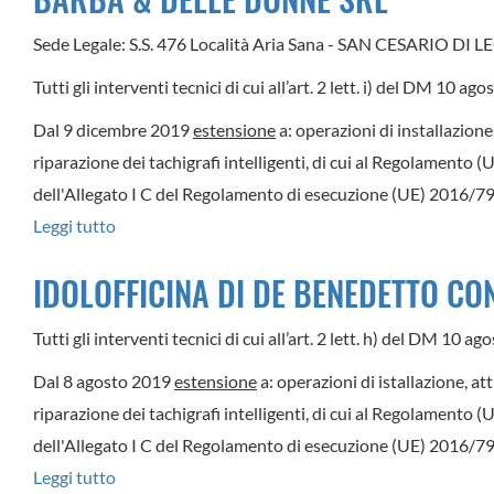
Sede Legale: S.S. 476 Località Aria Sana - SAN CESARIO DI L
Tutti gli interventi tecnici di cui all’art. 2 lett. i) del DM 10 a
Dal 9 dicembre 2019
estensione
a: operazioni di installazione
riparazione dei tachigrafi intelligenti, di cui al Regolamento 
dell'Allegato I C del Regolamento di esecuzione (UE) 2016/799
Leggi tutto
su
BARBA
IDOLOFFICINA DI DE BENEDETTO CO
&
DELLE
Tutti gli interventi tecnici di cui all’art. 2 lett. h) del DM 10 
DONNE
Dal 8 agosto 2019
estensione
a: operazioni di istallazione, at
SRL
riparazione dei tachigrafi intelligenti, di cui al Regolamento 
dell'Allegato I C del Regolamento di esecuzione (UE) 2016/799
Leggi tutto
su