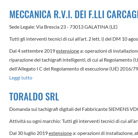
IDOLOFFICINA
MECCANICA R.V.I. DEI F.LLI CARCA
DI
DE
Sede Legale: Via Brescia 23 - 73013 GALATINA (LE)
BENEDETTO
Tutti gli interventi tecnici di cui all’art. 2 lett. i) del DM 10 a
CONCETTA
Dal 4 settembre 2019
estensione
a: operazioni di installazion
riparazione dei tachigrafi intelligenti, di cui al Regolamento 
dell'Allegato I C del Regolamento di esecuzione (UE) 2016/799
Leggi tutto
su
MECCANICA
TORALDO SRL
R.V.I.
DEI
Domanda sui tachigrafi digitali del Fabbricante SIEMENS V
F.LLI
Attività su ogni marchio: Tutti gli interventi tecnici di cui all’
CARCAGNI'
ANTONIO
Dal 30 luglio 2019
estensione
a: operazioni di installazione, a