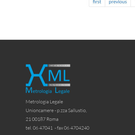
first
previous
Metrologia Legale
Unioncamere - p.zza Sallustio,
21 00187 Roma
tel. 06 47041 - fax 06 4704240