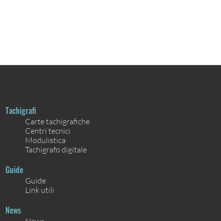
Tachigrafi
Carte tachigrafiche
Centri tecnici
Modulistica
Tachigrafo digitale
Guide
Guide
Link utili
News
News