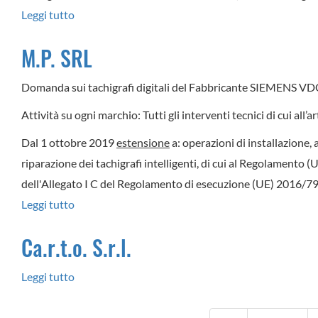
Leggi tutto
su
SICURO
M.P. SRL
SERVICE
SRLS
Domanda sui tachigrafi digitali del Fabbricante SIEMENS V
Attività su ogni marchio: Tutti gli interventi tecnici di cui all
Dal 1 ottobre 2019
estensione
a: operazioni di installazione, 
riparazione dei tachigrafi intelligenti, di cui al Regolamento 
dell'Allegato I C del Regolamento di esecuzione (UE) 2016/799
Leggi tutto
su
M.P.
Ca.r.t.o. S.r.l.
SRL
Leggi tutto
su
Ca.r.t.o.
S.r.l.