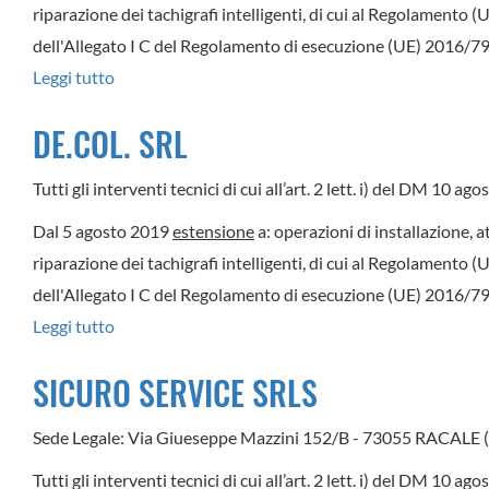
E
riparazione dei tachigrafi intelligenti, di cui al Regolamento 
FRANCESCO
dell'Allegato I C del Regolamento di esecuzione (UE) 2016/799
SNC
Leggi tutto
su
TORALDO
DE.COL. SRL
SRL
Tutti gli interventi tecnici di cui all’art. 2 lett. i) del DM 10 a
Dal 5 agosto 2019
estensione
a: operazioni di installazione, a
riparazione dei tachigrafi intelligenti, di cui al Regolamento 
dell'Allegato I C del Regolamento di esecuzione (UE) 2016/799
Leggi tutto
su
DE.COL.
SICURO SERVICE SRLS
SRL
Sede Legale: Via Giueseppe Mazzini 152/B - 73055 RACALE (
Tutti gli interventi tecnici di cui all’art. 2 lett. i) del DM 10 a