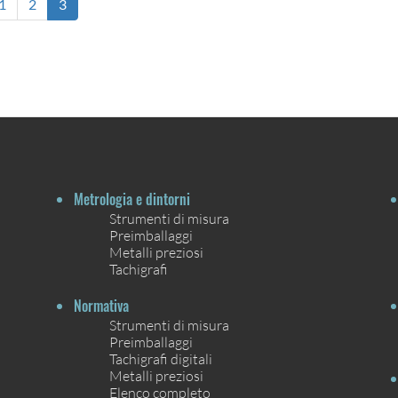
1
2
3
Metrologia e dintorni
Strumenti di misura
Preimballaggi
Metalli preziosi
Tachigrafi
Normativa
Strumenti di misura
Preimballaggi
Tachigrafi digitali
Metalli preziosi
Elenco completo