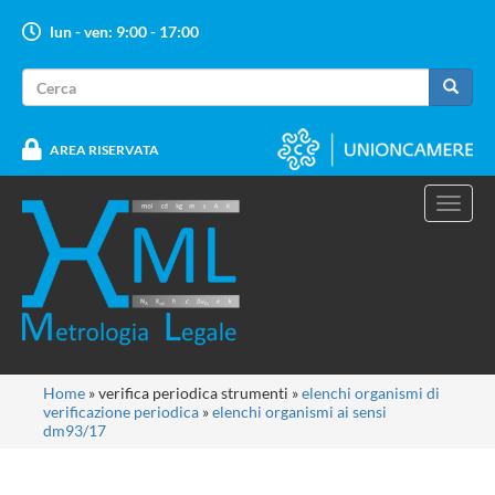
Salta
lun - ven: 9:00 - 17:00
al
contenuto
Form
principale
di
Cerca
ricerca
AREA RISERVATA
Toggl
navig
Tu
Home
»
verifica periodica strumenti
»
elenchi organismi di
verificazione periodica
»
elenchi organismi ai sensi
sei
dm93/17
qui