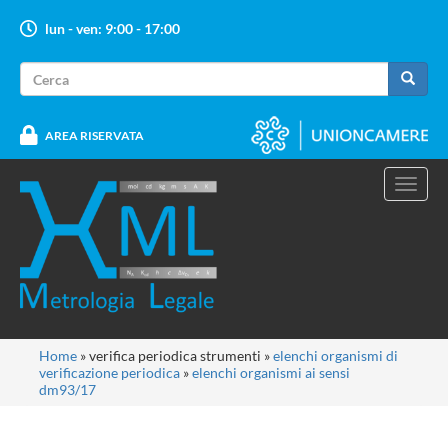
Salta
lun - ven: 9:00 - 17:00
al
contenuto
Form
principale
di
Cerca
ricerca
AREA RISERVATA
Toggl
navig
Tu
Home
»
verifica periodica strumenti
»
elenchi organismi di
verificazione periodica
»
elenchi organismi ai sensi
sei
dm93/17
qui