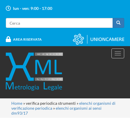
Salta
lun - ven: 9:00 - 17:00
al
contenuto
Form
principale
di
Cerca
ricerca
AREA RISERVATA
Toggl
navig
Tu
Home
»
verifica periodica strumenti
»
elenchi organismi di
verificazione periodica
»
elenchi organismi ai sensi
sei
dm93/17
qui