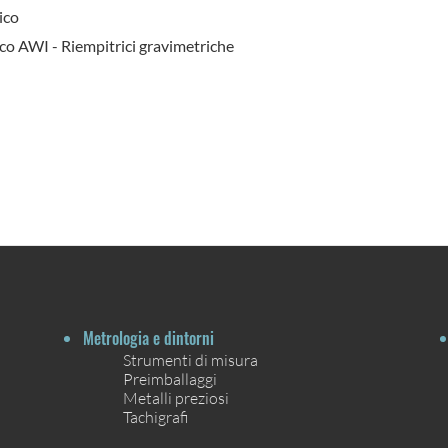
ico
o AWI - Riempitrici gravimetriche
Metrologia e dintorni
Strumenti di misura
Preimballaggi
Metalli preziosi
Tachigrafi