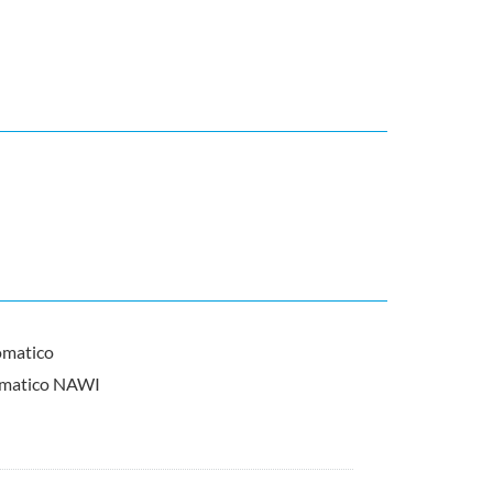
omatico
tomatico NAWI