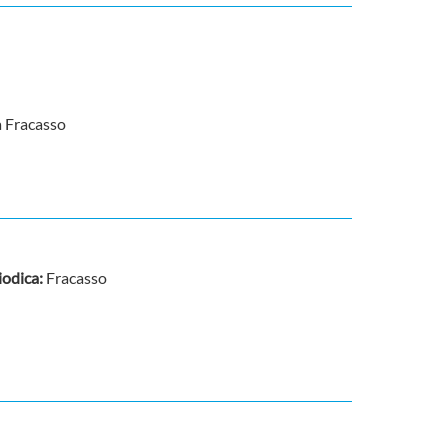
a Fracasso
riodica:
Fracasso