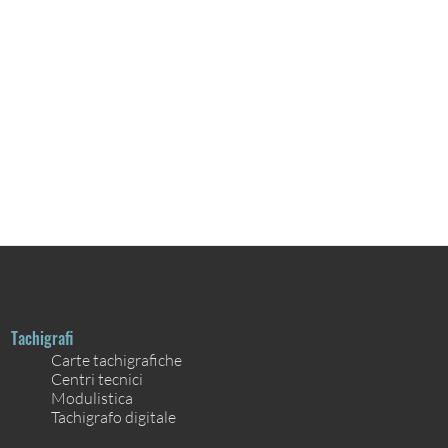
Tachigrafi
Carte tachigrafiche
Centri tecnici
Modulistica
Tachigrafo digitale