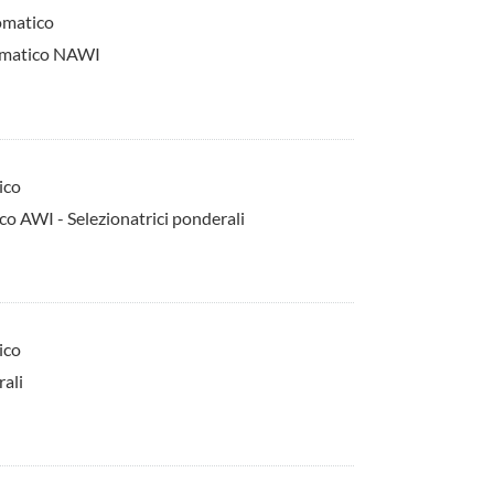
omatico
tomatico NAWI
ico
o AWI - Selezionatrici ponderali
ico
rali