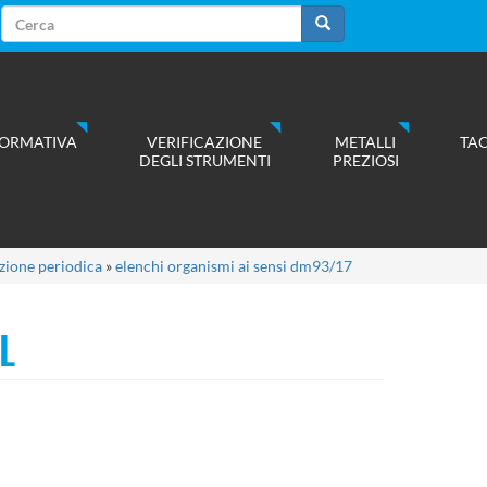
Form
di
Cerca
ricerca
ORMATIVA
VERIFICAZIONE
METALLI
TA
DEGLI STRUMENTI
PREZIOSI
azione periodica
»
elenchi organismi ai sensi dm93/17
L