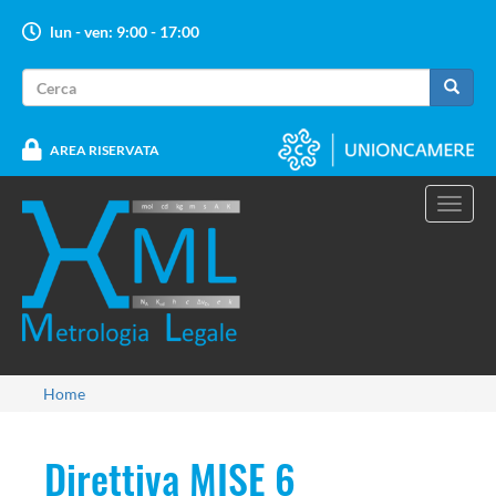
Salta
lun - ven: 9:00 - 17:00
al
contenuto
Form
principale
di
Cerca
ricerca
AREA RISERVATA
Toggl
navig
Tu
Home
sei
qui
Direttiva MISE 6