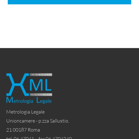
Metrologia Legale
Unioncamere - p.zza Sallustio,
21 00187 Roma
tel. 06 47041 - fax 06 4704240