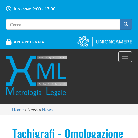
Salta
lun - ven: 9:00 - 17:00
al
contenuto
Form
principale
di
Cerca
ricerca
AREA RISERVATA
Toggl
navig
Tu
Home
»
News
»
News
sei
qui
Tachigrafi - Omologazione