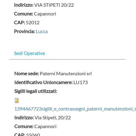
Indirizzo:
VIA STIPETI 20/22
Comune:
Capannori
CAP:
52012
Provincia:
Lucca
Nascondi
Sedi Operative
Nome sede:
Paterni Manutenzioni srl
Identificativo Unioncamere:
LU173
Sigilli legali utilizzati:
1394467723sigilli_e_contrassegni_paterni_manutenzioni_
Indirizzo:
Via Stipeti, 20/22
Comune:
Capannori
CAP:
55060