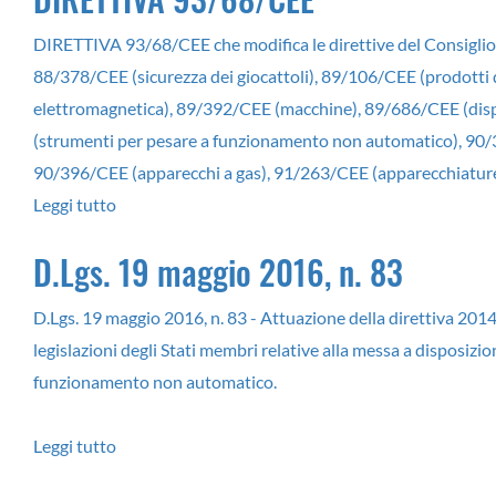
DIRETTIVA 93/68/CEE che modifica le direttive del Consiglio 
88/378/CEE (sicurezza dei giocattoli), 89/106/CEE (prodotti
elettromagnetica), 89/392/CEE (macchine), 89/686/CEE (dispo
(strumenti per pesare a funzionamento non automatico), 90/38
90/396/CEE (apparecchi a gas), 91/263/CEE (apparecchiature
Leggi tutto
su
DIRETTIVA
D.Lgs. 19 maggio 2016, n. 83
93/68/CEE
D.Lgs. 19 maggio 2016, n. 83 - Attuazione della direttiva 20
legislazioni degli Stati membri relative alla messa a disposizi
funzionamento non automatico.
Leggi tutto
su
D.Lgs.