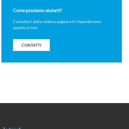
Come possiamo aiutarti?
Contattaci dalla relativa pagina e ti risponderemo
quanto prima.
CONTATTI