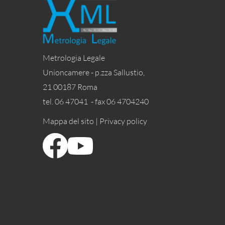
Metrologia Legale
Unioncamere - p.zza Sallustio,
21 00187 Roma
tel. 06 47041 - fax 06 4704240
Mappa del sito |
Privacy policy