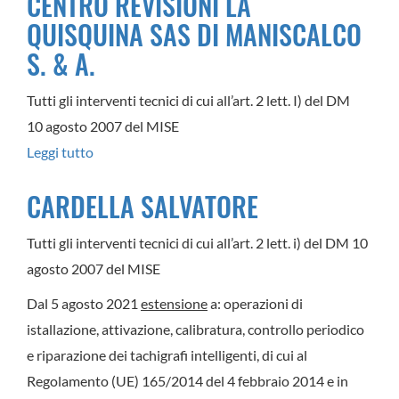
CENTRO REVISIONI LA
F.LLI
QUISQUINA SAS DI MANISCALCO
MANGIONE
S. & A.
SRL
Tutti gli interventi tecnici di cui all’art. 2 lett. I) del DM
10 agosto 2007 del MISE
Leggi tutto
su
CENTRO
CARDELLA SALVATORE
REVISIONI
LA
Tutti gli interventi tecnici di cui all’art. 2 lett. i) del DM 10
QUISQUINA
agosto 2007 del MISE
SAS
Dal 5 agosto 2021
estensione
a: operazioni di
DI
istallazione, attivazione, calibratura, controllo periodico
MANISCALCO
e riparazione dei tachigrafi intelligenti, di cui al
S.
Regolamento (UE) 165/2014 del 4 febbraio 2014 e in
&