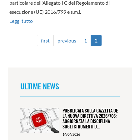
particolare dell'Allegato I C del Regolamento di
A.
esecuzione (UE) 2016/799 e s.m.i.
Leggi tutto
su
CARDELLA
SALVATORE
first
previous
1
2
ULTIME NEWS
PUBBLICATA SULLA GAZZETTA UE
LA NUOVA DIRETTIVA 2026/706:
AGGIORNATA LA DISCIPLINA
SUGLI STRUMENTI D...
14/04/2026