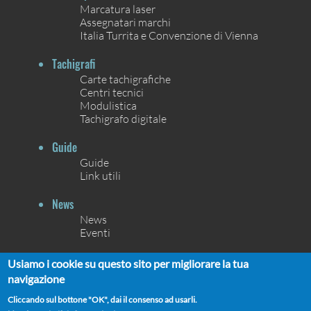
Marcatura laser
Assegnatari marchi
Italia Turrita e Convenzione di Vienna
Tachigrafi
Carte tachigrafiche
Centri tecnici
Modulistica
Tachigrafo digitale
Guide
Guide
Link utili
News
News
Eventi
Contatti
Usiamo i cookie su questo sito per migliorare la tua
Contatti
navigazione
Chi siamo
Cliccando sul bottone "OK", dai il consenso ad usarli.