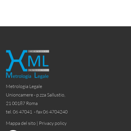
Metrologia Legale
Unioncamere - p.zza Sallustio,
21 00187 Roma
tel. 06 47041 - fax 06 4704240
Mappa del sito |
Privacy policy