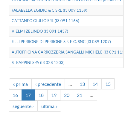
FALABELLA EGIDIO & C SRL (I3 009 1159)
CATTANEO GIULIO SRL (I3 091 1166)
VIELMI ZELINDO (I3 091 1437)
F.LLI PERRONE DI PERRONE S.F. E C. SNC (I3 089 1207)
AUTOFFICINA CARROZZERIA SANGALLI MICHELE (I3 091 1136)
STRAPPINI SPA (I3 028 1203)
« prima
‹ precedente
…
13
14
15
16
17
18
19
20
21
…
seguente ›
ultima »