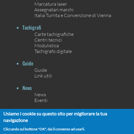
Marcatura laser
Assegnatari marchi
Italia Turrita e Convenzione di Vienna
Tachigrafi
Carte tachigrafiche
Centri tecnici
Modulistica
Tachigrafo digitale
Guide
Guide
Link utili
News
News
Eventi
Contatti
Usiamo i cookie su questo sito per migliorare la tua
Contatti
navigazione
Chi siamo
Cliccando sul bottone "OK", dai il consenso ad usarli.