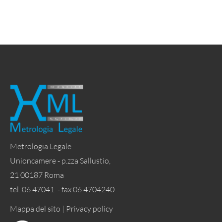
Metrologia Legale
Unioncamere - p.zza Sallustio,
21 00187 Roma
tel. 06 47041 - fax 06 4704240
Mappa del sito |
Privacy policy