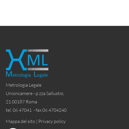
Metrologia Legale
Unioncamere - p.zza Sallustio,
21 00187 Roma
tel. 06 47041 - fax 06 4704240
Mappa del sito |
Privacy policy