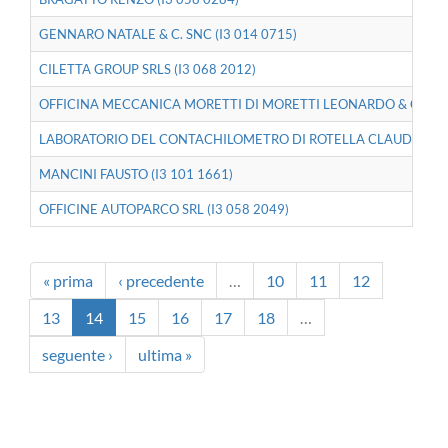
GENNARO NATALE & C. SNC (I3 014 0715)
CILETTA GROUP SRLS (I3 068 2012)
OFFICINA MECCANICA MORETTI DI MORETTI LEONARDO & C. SNC 
LABORATORIO DEL CONTACHILOMETRO DI ROTELLA CLAUDIO & C. 
MANCINI FAUSTO (I3 101 1661)
OFFICINE AUTOPARCO SRL (I3 058 2049)
« prima
‹ precedente
…
10
11
12
13
14
15
16
17
18
…
seguente ›
ultima »