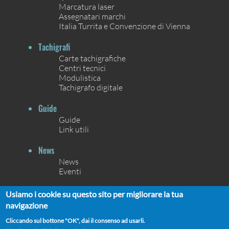
Marcatura laser
Assegnatari marchi
Italia Turrita e Convenzione di Vienna
Tachigrafi
Carte tachigrafiche
Centri tecnici
Modulistica
Tachigrafo digitale
Guide
Guide
Link utili
News
News
Eventi
Contatti
Usiamo i cookie su questo sito per migliorare la tua
Contatti
navigazione
Chi siamo
Cliccando sul bottone "OK", dai il consenso ad usarli.