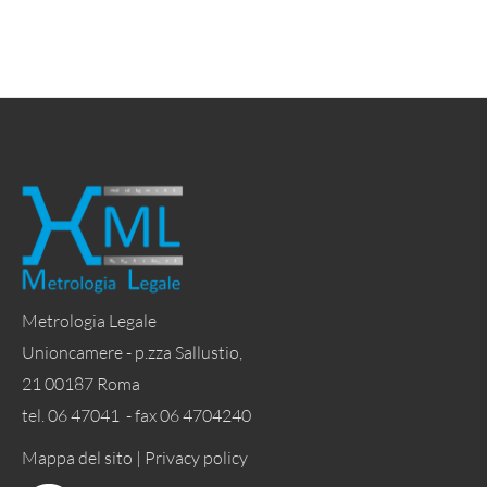
Metrologia Legale
Unioncamere - p.zza Sallustio,
21 00187 Roma
tel. 06 47041 - fax 06 4704240
Mappa del sito |
Privacy policy