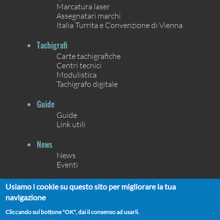
Marcatura laser
Assegnatari marchi
Italia Turrita e Convenzione di Vienna
Tachigrafi
Carte tachigrafiche
Centri tecnici
Modulistica
Tachigrafo digitale
Guide
Guide
Link utili
News
News
Eventi
Contatti
Usiamo i cookie su questo sito per migliorare la tua
Contatti
navigazione
Chi siamo
Cliccando sul bottone "OK", dai il consenso ad usarli.